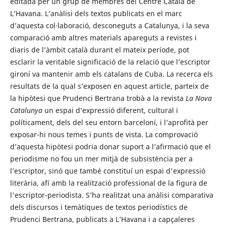
editada per un grup de membres del Centre Català de
L’Havana. L’anàlisi dels textos publicats en el marc
d’aquesta col·laboració, desconeguts a Catalunya, i la seva
comparació amb altres materials apareguts a revistes i
diaris de l’àmbit català durant el mateix període, pot
esclarir la veritable significació de la relació que l’escriptor
gironí va mantenir amb els catalans de Cuba. La recerca els
resultats de la qual s’exposen en aquest article, parteix de
la hipòtesi que Prudenci Bertrana trobà a la revista
La Nova
Catalunya
un espai d’expressió diferent, cultural i
políticament, dels del seu entorn barceloní, i l’aprofità per
exposar-hi nous temes i punts de vista. La comprovació
d’aquesta hipòtesi podria donar suport a l’afirmació que el
periodisme no fou un mer mitjà de subsistència per a
l’escriptor, sinó que també constituí un espai d'expressió
literària, afí amb la realització professional de la figura de
l'escriptor-periodista. S’ha realitzat una anàlisi comparativa
dels discursos i temàtiques de textos periodístics de
Prudenci Bertrana, publicats a L’Havana i a capçaleres